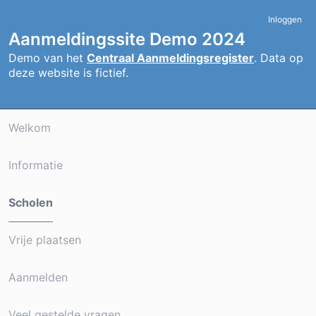
Inloggen
Aanmeldingssite Demo 2024
Demo van het
Centraal Aanmeldingsregister
. Data op
deze website is fictief.
Welkom
Informatie
Scholen
Vrije plaatsen
Aanmelden
Veel gestelde vragen